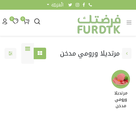
الْعَرَبيّة
0
0
مرتديلا ورومي مدخن
مرتديلا
ورومي
1.45 KW
مدخن