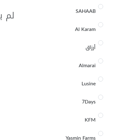
SAHAAB
لم ي
Al Karam
أرزاق
Almarai
Lusine
7Days
KFM
Yasmin Farms