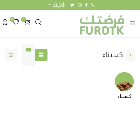
الْعَرَبيّة
0
0
كستناء
كستناء
0.00 KW