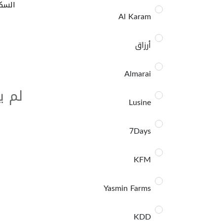
السك
Al Karam
أرزاق
Almarai
لم ي
Lusine
7Days
KFM
Yasmin Farms
KDD