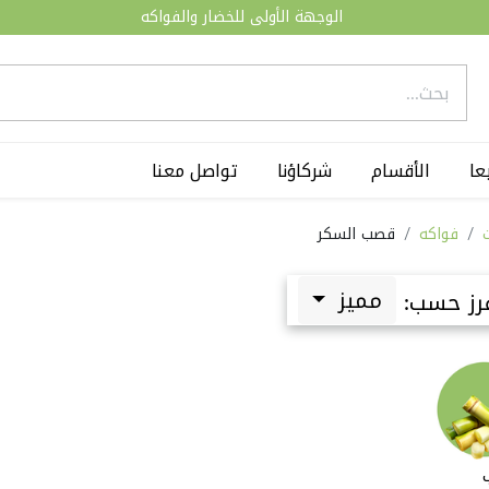
الوجهة الأولى للخضار والفواكه
عا
الأقسام
شركاؤنا
تواصل معنا
فواكه
قصب السكر
مميز
رز حسب: