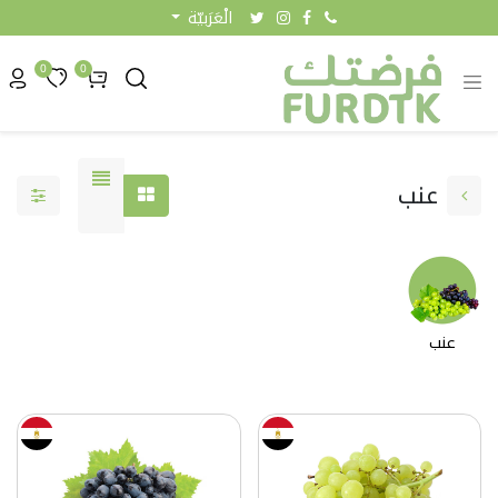
الْعَرَبيّة
0
0
عنب
عنب
0.50 KW