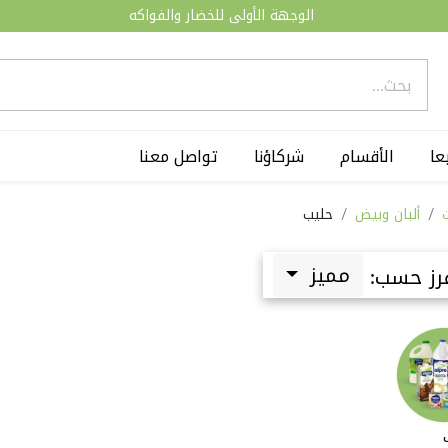
الوجهة الأولى للخضار والفواكه
عا
الأقسام
شركاؤنا
تواصل معنا
ألبان وبيض
حليب
مميز
رز حسب: