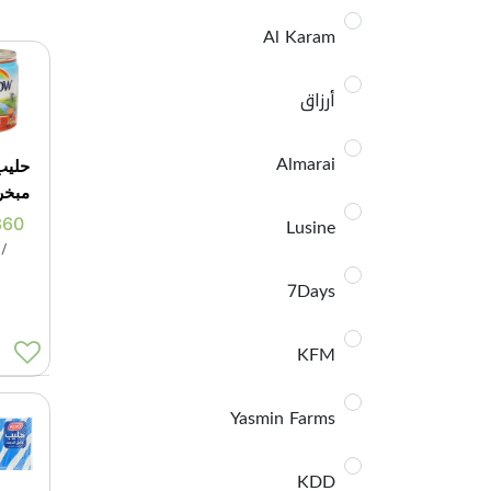
Al Karam
أرزاق
Almarai
حليب
مبخر170جرا
Lusine
360
/
ا
7Days
KFM
Yasmin Farms
KDD