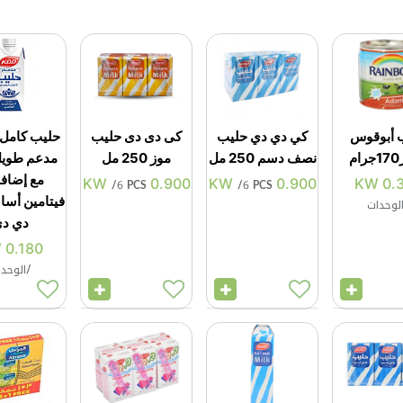
 أبوقوس
كي دي دي حليب
كى دى دى حليب
حليب كامل 
م
نصف دسم 250 مل
موز 250 مل
مدعم طويل 
KW
0.900
KW
0.900
KW
0.
/
6 PCS
/
6 PCS
فيتامين أس
لوحدات
دي د
KW
0.180
/
الوحد