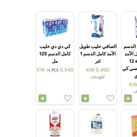
الدسم
الصافي حليب طويل
كي دي دي حليب
الأمد
الأمد كامل الدسم 1
كامل الدسم 125
مع إضافة 12
لتر
مل
اسي كي
KW
0.540
KW
0.400
/
6 PCS
ي
/
الوحدات
ات