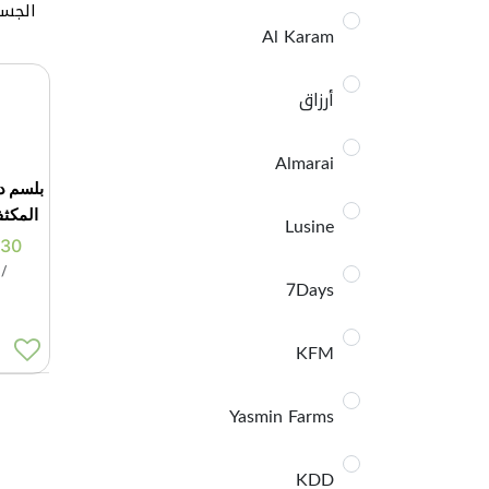
الجس
Al Karam
أرزاق
Almarai
بلسم د
المكثف 50
Lusine
330
/
ا
7Days
KFM
Yasmin Farms
KDD