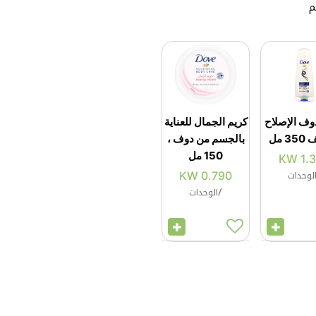
م
وف الإصلاح
كريم الجمال للعناية
3 مل
بالجسم من دوف ،
150 مل
KW
1.
لوحدات
KW
0.790
/
الوحدات