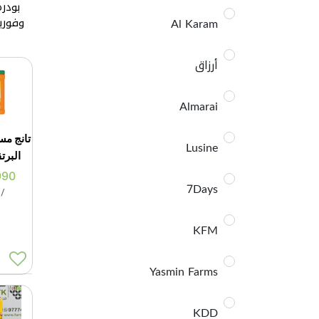
بودرة
Al Karam
وفوري
أرزاق
Almarai
تانج م
Lusine
البرتقال 
990
7Days
/
ا
KFM
Yasmin Farms
KDD