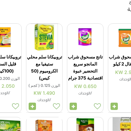
ة
سحوق شراب
تانج مسحوق شراب
تروبيكانا سلم محلي
تروبيكانا س
2 كيلو
المانجو سريع
ستيفيا مع
قليل الس
التحضير عبوة
الكروميوم (50
(100كيس)
KW
2.
اقتصادية 375 جرام
كيس)
لوحدات
الوزن
0.200
الوزن
0.125
(
كجم
)
2.050
KW
KW
0.650
/
الوحد
/
الوحدات
1.490
KW
/
الوحدات