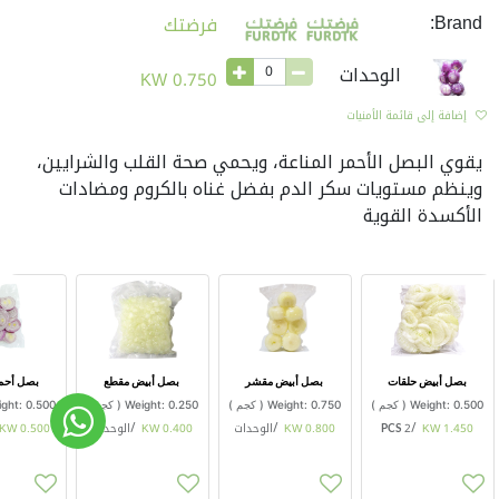
Brand:
فرضتك
الوحدات
KW
0.750
إضافة إلى قائمة الأمنيات
يقوي البصل الأحمر المناعة، ويحمي صحة القلب والشرايين،
وينظم مستويات سكر الدم بفضل غناه بالكروم ومضادات
الأكسدة القوية
بصل أبيض حلقات
بصل أبيض مقشر
بصل أبيض مقطع
بصل أحم
0.500
Weight:
(
كجم
)
0.750
Weight:
(
كجم
)
0.250
Weight:
(
كجم
)
0.500
ght:
1.450
KW
/
2 PCS
0.800
KW
/
الوحدات
0.400
KW
/
الوحدات
0.500
KW