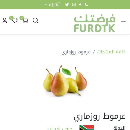
الْعَرَبيّة
0
0
كافة المنتجات
عرموط روزماري
عرموط روزماري
الدولة
جنوب إفريقيا